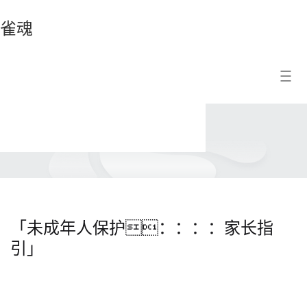
雀魂
雀
搜索结果
魂
「未成年人保护：：：：家长指
引」