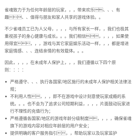
雀魂致力于为任何年龄层的玩家，，，带来欢乐、、、有
趣、、值得与朋友和家人共享的游戏体验。。
不少雀魂员工已为人父母，，，，与所有家长一样，，我们也极其
重视孩子的身心健康与成长。。。我们相信，，，，如果使
用得宜，，，游戏与其它家庭娱乐活动一样，，，都是增进
家庭情感、、、连结亲情的有效载体。。。
因此，，，，在未成年人保护上，，，我们遵循以下四个原
则：：：：
严格遵守、、、执行各国家/地区施行的未成年人保护相关法律法
规；
不利用人性，，，即不在游戏中设计刻意使玩家成瘾的系
统。。。也不会为了追求公司短期利益，，，，片面鼓动玩家进
行不理性的充值行为；
严格遵循各国家/地区的游戏年龄分级制度，，，，确保雀魂
旗下的游戏内容对相应年龄层的用户安全；
提供明确的客户服务指引，，帮助玩家以及玩家监护